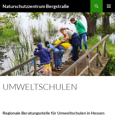
Suchen
Naturschutzzentrum Bergstraße
ZUM
PRIMÄR
INHALT
MENÜ
SPRINGEN
UMWELTSCHULEN
Regionale Beratungsstelle für Umweltschulen in Hessen