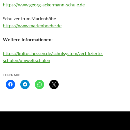
https://www.georg-ackermann-schule.de
Schulzentrum Marienhöhe
https://www.marienhoehe.de
Weitere Informationen:
https://kultus.hessen.de/schulsystem/zertifizierte-
schulen/umweltschulen
TEILEN MIT:
K
K
K
K
l
l
l
l
i
i
i
i
c
c
c
c
k
k
k
k
,
e
e
e
u
n
n
,
m
,
,
u
a
u
u
m
u
m
m
a
f
a
a
u
F
u
u
f
a
f
f
X